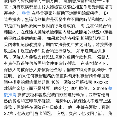
展階段的替代醫學的一個方向。 這個想法基於這樣一個事
實：所有疾病都是由於人體器官或部位相互作用受到破壞而
產生的。
整骨
在整骨專家的幫助下診斷和治療疾病。 B)
這些損害，無論這些損害是否發生在不同的時間和地點，但
都是由寵物出於同一原因的行為造成的。 B) 是在保險合約
範圍內、在保險人風險承擔範圍內發生或開始的狀況中定義
的事故或疾病的結果。 如果締約方在收到相關資訊後三十
天內未拒絕修改提案，則自立法變更生效之日起，將按照修
改提案中規定的條件對合約進行修改。 如果逾期提供服
務，保險人有義務支付民法規定的逾期付款利息。 索賠人
有責任取得評估所需的文件並進行測試。 在基本情況下，
保險人向被保險人賠償保險金額，偏差在特別條款和條件中
註明。 如果任何獸醫服務的價值與匈牙利獸醫商會年度建
議中指定的價值相差超過 10%，保險公司將按照 Xxxxxx
建議的金額（而不是發票上的金額）進行賠償。 2.three
整
復推薦
.疫苗接種和驅蟲完成由獸醫進行幹預，並帶有他自
己的簽名和室印章來確認。 若締約方/被保險人不遵守上述
義務，保險將在保險週年日終止。 他一生都在運動，直到
32歲，他沒想到會出問題。 突然，突然，他收回了話。 我