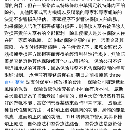
應的內容，但在一般條款或特殊條款中單獨定義特殊內容的
除外。 其他國家或官方機構以及聯繫的專家和專家組織的
決定不影響損失評估。 專家程序不影響被保險人的義務。
如果保險人賠償了損害或部分損害，則保險人享有被保險人
對損害責任人享有的全部權利，除非侵權人是與被保險人住
在同一家庭的親屬。 C) 關於保險金額的支付、賠償金及其
障礙。 在支付損害賠償時，在任何情況下，服務金額都必
鬚根據受損害方因損害而獲得的經濟利益進行減少，無論賠
償是否是透過其他保險或其他方式獲得的。 保險公司不適
用追加承保的可能性，因為保險服務不包含保險期間的年度
限額限制。 承包商有義務最遲在到期日之前根據第 three
台中 整骨
點支付保單中修改後的費用。 保險公司確定遞延
風險的保費。 保險費依保險套餐的不同而有所不同。 威斯
蒂犬最初是為了捕獵老鼠而飼養的，但今天它們仍然具有良
好的狩獵本能，當它們想要某樣東西時非常堅定。 透過這
種替代性醫療方法，可以矯正個別肌肉的功能、身體的能量
供應，進而矯正內臟的功能。 TfH 將傳統中醫元素與脊椎
矯正療法、自然療法和整骨療法結合。 整骨療法是處於發