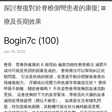
探討整復對於脊椎側彎患者的康復治
療及長期效果
Bogin7c (100)
Jan 18, 2020
整骨、營養與健康的 6 個理由 倫敦功能性整骨療法 減肥不
成功可能是所謂的因素造成的。 整骨療法可以幫助糾正此
類問題。 它涉及疾病的根源，並透過手動目標脈衝激發自
我修復能力。 浮腫或出現壓力和焦慮等胃腸道症狀？ 覺得
呼吸不順暢，關節會痛嗎？ 不良姿勢會導致胸部血液流動
受損。 這會使胸部下方的血管緊張，導致流向大腦的血液
減弱並導致疲勞（體位不耐受）。 如果新生兒有哺乳問
題，特別是吸吮困難，其動機可能在於分娩時顱底受壓。