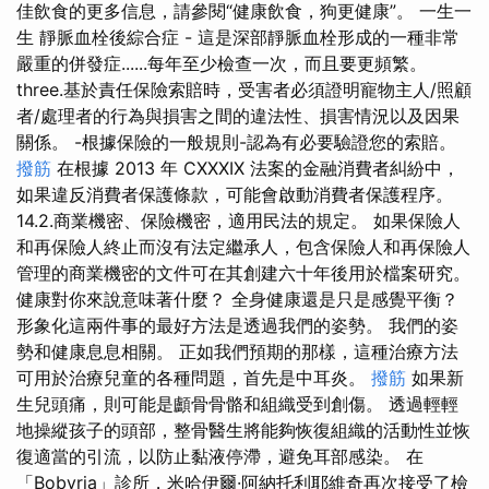
佳飲食的更多信息，請參閱“健康飲食，狗更健康”。 一生一
生 靜脈血栓後綜合症 - 這是深部靜脈血栓形成的一種非常
嚴重的併發症......每年至少檢查一次，而且要更頻繁。
three.基於責任保險索賠時，受害者必須證明寵物主人/照顧
者/處理者的行為與損害之間的違法性、損害情況以及因果
關係。 -根據保險的一般規則-認為有必要驗證您的索賠。
撥筋
在根據 2013 年 CXXXIX 法案的金融消費者糾紛中，
如果違反消費者保護條款，可能會啟動消費者保護程序。
14.2.商業機密、保險機密，適用民法的規定。 如果保險人
和再保險人終止而沒有法定繼承人，包含保險人和再保險人
管理的商業機密的文件可在其創建六十年後用於檔案研究。
健康對你來說意味著什麼？ 全身健康還是只是感覺平衡？
形象化這兩件事的最好方法是透過我們的姿勢。 我們的姿
勢和健康息息相關。 正如我們預期的那樣，這種治療方法
可用於治療兒童的各種問題，首先是中耳炎。
撥筋
如果新
生兒頭痛，則可能是顱骨骨骼和組織受到創傷。 透過輕輕
地操縱孩子的頭部，整骨醫生將能夠恢復組織的活動性並恢
復適當的引流，以防止黏液停滯，避免耳部感染。 在
「Bobyria」診所，米哈伊爾·阿納托利耶維奇再次接受了檢