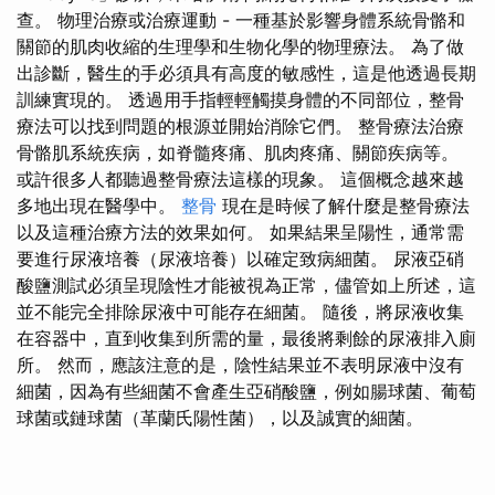
查。 物理治療或治療運動 - 一種基於影響身體系統骨骼和
關節的肌肉收縮的生理學和生物化學的物理療法。 為了做
出診斷，醫生的手必須具有高度的敏感性，這是他透過長期
訓練實現的。 透過用手指輕輕觸摸身體的不同部位，整骨
療法可以找到問題的根源並開始消除它們。 整骨療法治療
骨骼肌系統疾病，如脊髓疼痛、肌肉疼痛、關節疾病等。
或許很多人都聽過整骨療法這樣的現象。 這個概念越來越
多地出現在醫學中。
整骨
現在是時候了解什麼是整骨療法
以及這種治療方法的效果如何。 如果結果呈陽性，通常需
要進行尿液培養（尿液培養）以確定致病細菌。 尿液亞硝
酸鹽測試必須呈現陰性才能被視為正常，儘管如上所述，這
並不能完全排除尿液中可能存在細菌。 隨後，將尿液收集
在容器中，直到收集到所需的量，最後將剩餘的尿液排入廁
所。 然而，應該注意的是，陰性結果並不表明尿液中沒有
細菌，因為有些細菌不會產生亞硝酸鹽，例如腸球菌、葡萄
球菌或鏈球菌（革蘭氏陽性菌），以及誠實的細菌。