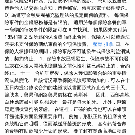
達對保險公司行為、活動或不作為的投訴。 您可以親自或
透過他人提交書面通知，透過郵寄、傳真或電子郵件發送。
D) 為遵守金融集團補充監理法的規定而傳輸資料。 每個保
險事件的金錢服務都是有限的。 適用於每個保險套餐的單
一寵物的每次事件的限額可在 II 中找到。 如果因未支付第
1 點和第 2 點所述的保險費而終止合同，保險人可以透過法
院要求支付保險期結束前的全額保險費。
整骨 推拿
四、在
保險人承擔風險期間，保險事故不可能發生或保險利益消滅
的，契約終止。 1、保險事故已經發生、保險事故不可能發
生或在保險人開始承擔風險之前保險利益已經終止的，合約
終止。 十一、合約訂定後，保險人獲知影響合約的重要情
況或其變化，且該情況導致保險風險顯著增加的，可以在十
五日內提出修改合約的建議或以書面形式終止合約三十天。
節肢素，藥局和網路藥局價格在 莫斯科 。 因此，西部高地
白梗應該盡可能多地刷牙，最好是每天刷牙。 此外，獸醫
應定期檢查狗的牙齒。 在這裡，正確的飲食也可以在維護
牙齒健康方面發揮重要作用。 例如，形狀正確的粗磨食物
會鼓勵它們咀嚼，從而減緩牙菌斑的形成。 含有鈣螯合劑
的食物有助於減少牙垢的形成。 要了解有關西高地白梗最