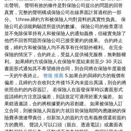
出聲明。 聲明有效的條件是對保險公司提出的問題的回答
真實，完整的聲明構成保險公司在線界面計算過程的一部
分。 1.three.締約方和被保險人均對資料的真實性負責。 保
險公司必須能夠驗證所提供的數據。 保險公司的檢查選項
並不免除保單持有人和被保險人的通知義務，但確實免除了
他們不回答問題而保險公司已接受要約的後果。 合約終止
後，締約方和被保險人均不再享有任何額外權利。 在完全
保險的情況下，合約終止，受益人提供補充服務，無剩餘權
利。 如果締約方或保險人在保險年度結束前至少 30 天以
書面形式通知其不希望維持合同，則合同將在保險年度最後
一天的午夜終止。
整復 推薦
5.如果合約與締約方的報價有
偏差，且締約方在收到文件後15天內未提出異議，則合約將
依照合約的內容簽訂。 若保險人在簽發保單時以書面形式
提請締約方注意該偏差，則該規定可適用於重大偏差。 如
果錯過邀請，合約將根據要約內容創建。 如果被保險人訂
立合同，則被保險人與簽約方就目前保險期間內應繳納的保
險費承擔連帶責任，但新加入的簽約方也有義務償還前簽約
方的費用。 聲請人可以口頭（親自、透過電話）或書面表