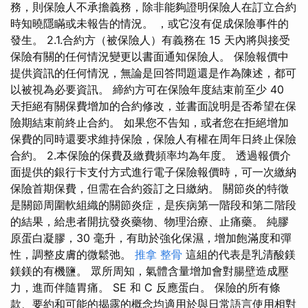
務，則保​​險人不承擔義務，除非能夠證明保險人在訂立合約
時知曉隱瞞或未報告的情況。 ，或它沒有促成保險事件的
發生。 2.1.合約方（被保險人）有義務在 15 天內將與接受
保險有關的任何情況變更以書面通知保險人。 保險報價中
提供資訊的任何情況，無論是回答問題還是作為陳述，都可
以被視為必要資訊。 締約方可在保險年度結束前至少 40
天拒絕有關保費增加的合約修改，並書面說明是否希望在保
險期結束前終止合約。 如果您不告知，或者您在拒絕增加
保費的同時還要求維持保險，保險人有權在周年日終止保險
合約。 2.本保險的保費及繳費頻率均為年度。 透過報價介
面提供的銀行卡支付方式進行電子保險報價時，可一次繳納
保險首期保費，但需在合約簽訂之日繳納。 關節炎的特徵
是關節周圍軟組織的關節炎症，是疾病第一階段和第二階段
的結果，給患者開抗發炎藥物、物理治療、止痛藥。 純膠
原蛋白凝膠，30 毫升，有助於強化保濕，增加飽滿度和彈
性，調整皮膚的微鬆弛。
推拿 整骨
這組的代表是乳清酸鎂
鎂鎂的有機鹽。 眾所周知，氣體含量增加會對腸壁造成壓
力，進而伴隨胃痛。 SE 和 C 反應蛋白。 保險的所有條
款、要約和可能的揭露的概念均適用於與日常語言使用相對