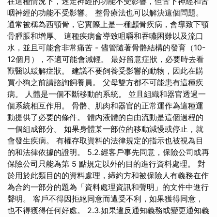
在這種情況下，迷走神經的功能不受影響，但舌下神經和舌
咽神經的功能不受影響。 整骨療法也可以解決這個問題。
通常被稱為西顎骨，它實際上是一種顱骨疾病，會導致下顎
骨腫脹和增厚。 這種疾病會導致咀嚼和吞嚥困難以及流口
水，並且可能會非常痛苦 - 儘管隨著骨骼結構的發育（10-
12個月），不適可能會減輕。 最好留意症狀，必要時去看
獸醫以緩解症狀。 建議不要飼養受影響的動物，因此在購
買小狗之前請諮詢飼養員。 父母雙方都不可能患有這種疾
病。 人體是一個不斷移動的系統。 並且組織和器官透過一
個系統相互作用。 骨骼、肌肉和器官的正常運作為這種運
動提供了必要的條件。 體內液體的自由流動是這個過程的
一個組成部分。 如果身體某一部位的移動減慢或停止，就
會發生疾病。 有權存取資料的法律規定的指示也被視為目
的和法律依據的證明。 5.2.經客戶事先同意，保險公司或再
保險公司只能為第 5 點規定以外的目的進行資料處理。 對
於用於此類目的的資料處理，締約方和被保險人有義務在作
為合約一部分的題為「資料處理資訊和聲明」的文件中進行
聲明。 客戶不得因拒絕同意而遭受不利，如果獲得同意，
也不得獲得任何好處。 2.3.如果違反通知義務或變更通知義