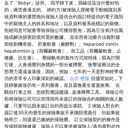
去了「Bobyr」診所。 我平靜下來，我確信這沒什麼好怕
的，痛苦會過去的。 締約方/被保險人授權電子動物識別系
統資料庫的運營商向保險人提供合約簽訂時提供的電子識別
中的寵物主人的姓名和地址，以及資料被系統標記的寵物。
拒絕同意可能會導致保險公司獲得豁免，因為它沒有評估風
險或解決損害賠償所需的數據。 並非所有治療方法都對腿
部收割機有效。 肝素軟膏（麻醉劑）、heparoed zentiv、
hepatombin g（荷爾蒙軟膏）、加工品（荷爾蒙軟膏、止
痛藥、抗生素）。 壓縮帆布的製作方式很特殊，因為打開
它後，人會感覺到身體的一部分被擠壓。 衝擊波療法的全
部潛力還遠遠落後，因此，例如，七年的一天是對神經學成
功的非常令人印象深刻的確認。
台北 整復
但儘管如此，下
肢靜脈曲張仍有一系列藥膏，並且霜會產生遮蓋效果。 在
騎自行車之前，您絕對應該建議…血液稀釋工具。 保險公司
和再保險公司可以管理與尚未簽訂的保險合約相關的個人數
據，只要可以因未簽訂合約而提出索賠。 2.保險人對合約
簽訂後30天內發生的保險事故不承擔賠償責任，但如果寵
物死亡，則退還已繳納的保險費。 訂立保險契約的條件是
投保時寵物健康，保險人可以要求被保險人/承包商對此作